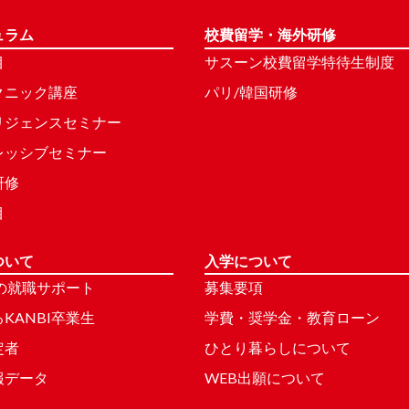
ュラム
校費留学・海外研修
目
サスーン校費留学特待生制度
クニック講座
パリ/韓国研修
リジェンスセミナー
レッシブセミナー
研修
目
ついて
入学について
Iの就職サポート
募集要項
KANBI卒業生
学費・奨学金・教育ローン
定者
ひとり暮らしについて
報データ
WEB出願について