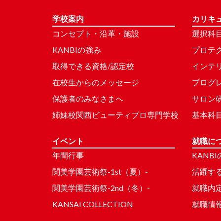
学校案内
カリキ
コンセプト・沿革・施設
選択科
KANBIの強み
プロテ
取得できる資格/認定校
インテ
在校生からのメッセージ
プログ
保護者のみなさまへ
サロン
姉妹校関西ビューティプロ専門学校
基本科
イベント
就職に
年間行事
KANB
関美学園芸術祭-1st（夏）-
活躍する
関美学園芸術祭-2nd（冬）-
就職内
KANSAI COLLECTION
就職情