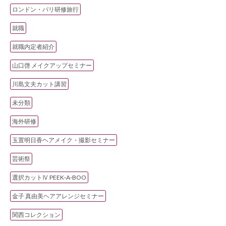
ロンドン・パリ研修旅行
就職
就職内定者紹介
山口啓 メイクアップセミナー
川島文夫カット講習
未分類
海外研修
玉置明日香ヘアメイク・撮影セミナー
芸術祭
選択カットⅣ PEEK‐A‐BOO
金子 真由美ヘアアレンジセミナー
関西コレクション