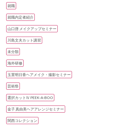
就職
就職内定者紹介
山口啓 メイクアップセミナー
川島文夫カット講習
未分類
海外研修
玉置明日香ヘアメイク・撮影セミナー
芸術祭
選択カットⅣ PEEK‐A‐BOO
金子 真由美ヘアアレンジセミナー
関西コレクション