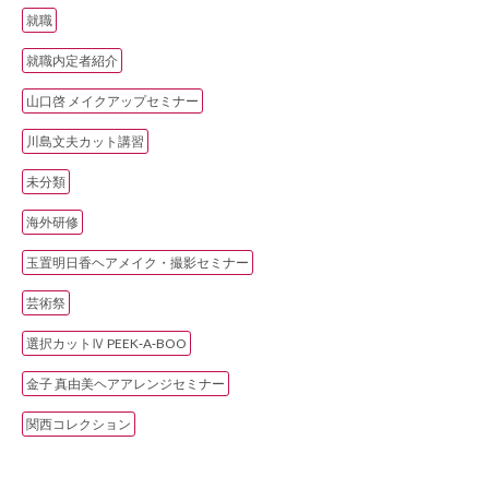
就職
就職内定者紹介
山口啓 メイクアップセミナー
川島文夫カット講習
未分類
海外研修
玉置明日香ヘアメイク・撮影セミナー
芸術祭
選択カットⅣ PEEK‐A‐BOO
金子 真由美ヘアアレンジセミナー
関西コレクション