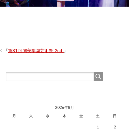
「
第81回 関美学園芸術祭-2nd-
」
2026年8月
月
火
水
木
金
土
日
1
2