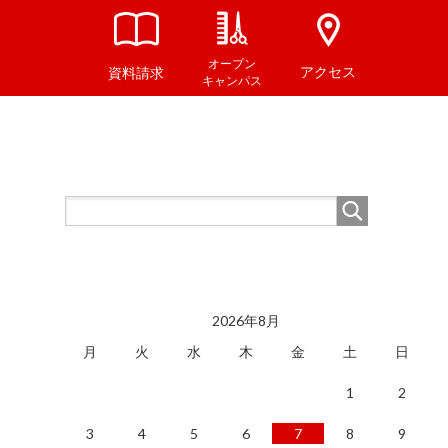
オープン
アクセス
資料請求
キャンパス
2026年8月
月
火
水
木
金
土
日
1
2
3
4
5
6
7
8
9