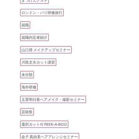
まつげエクステ
ロンドン・パリ研修旅行
就職
就職内定者紹介
山口啓 メイクアップセミナー
川島文夫カット講習
未分類
海外研修
玉置明日香ヘアメイク・撮影セミナー
芸術祭
選択カットⅣ PEEK‐A‐BOO
金子 真由美ヘアアレンジセミナー