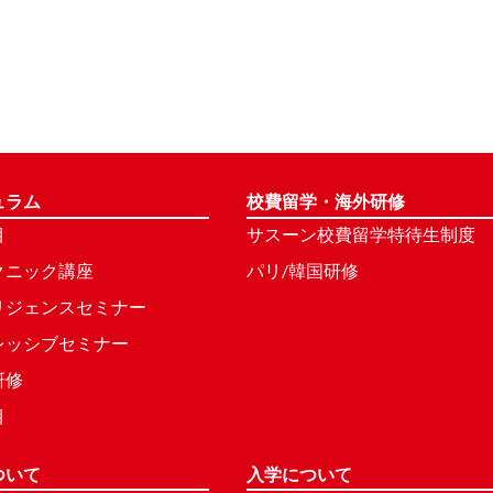
ュラム
校費留学・海外研修
目
サスーン校費留学特待生制度
クニック講座
パリ/韓国研修
リジェンスセミナー
レッシブセミナー
研修
目
ついて
入学について