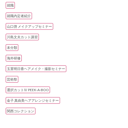
就職
就職内定者紹介
山口啓 メイクアップセミナー
川島文夫カット講習
未分類
海外研修
玉置明日香ヘアメイク・撮影セミナー
芸術祭
選択カットⅣ PEEK‐A‐BOO
金子 真由美ヘアアレンジセミナー
関西コレクション