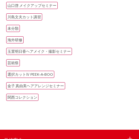
山口啓 メイクアップセミナー
川島文夫カット講習
未分類
海外研修
玉置明日香ヘアメイク・撮影セミナー
芸術祭
選択カットⅣ PEEK‐A‐BOO
金子 真由美ヘアアレンジセミナー
関西コレクション