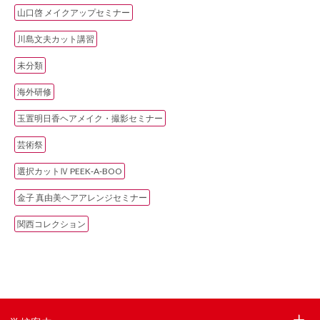
山口啓 メイクアップセミナー
川島文夫カット講習
未分類
海外研修
玉置明日香ヘアメイク・撮影セミナー
芸術祭
選択カットⅣ PEEK‐A‐BOO
金子 真由美ヘアアレンジセミナー
関西コレクション