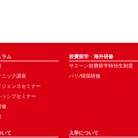
ュラム
校費留学・海外研修
目
サスーン校費留学特待生制度
クニック講座
パリ/韓国研修
リジェンスセミナー
レッシブセミナー
研修
目
ついて
入学について