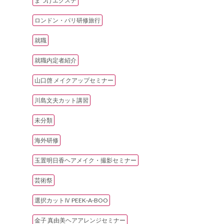
まつげエクステ
ロンドン・パリ研修旅行
就職
就職内定者紹介
山口啓 メイクアップセミナー
川島文夫カット講習
未分類
海外研修
玉置明日香ヘアメイク・撮影セミナー
芸術祭
選択カットⅣ PEEK‐A‐BOO
金子 真由美ヘアアレンジセミナー