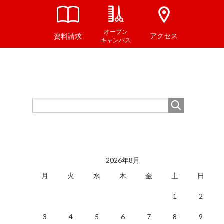
オープン
アクセス
資料請求
キャンパス
2026年8月
月
火
水
木
金
土
日
1
2
3
4
5
6
7
8
9