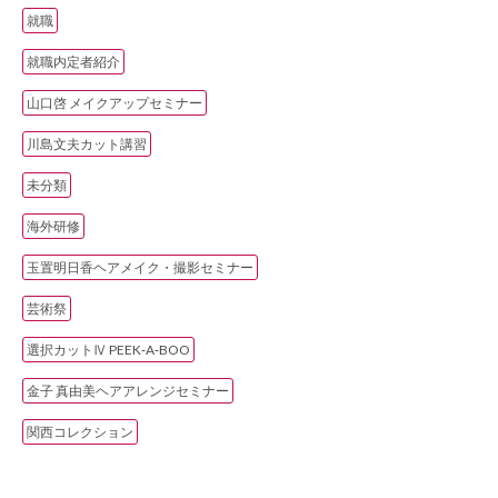
就職
就職内定者紹介
山口啓 メイクアップセミナー
川島文夫カット講習
未分類
海外研修
玉置明日香ヘアメイク・撮影セミナー
芸術祭
選択カットⅣ PEEK‐A‐BOO
金子 真由美ヘアアレンジセミナー
関西コレクション