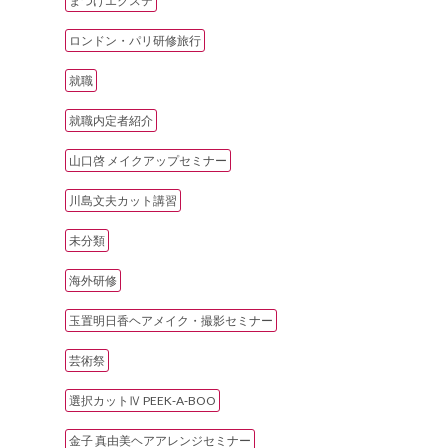
まつげエクステ
ロンドン・パリ研修旅行
就職
就職内定者紹介
山口啓 メイクアップセミナー
川島文夫カット講習
未分類
海外研修
玉置明日香ヘアメイク・撮影セミナー
芸術祭
選択カットⅣ PEEK‐A‐BOO
金子 真由美ヘアアレンジセミナー