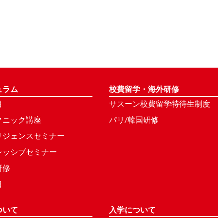
ュラム
校費留学・海外研修
目
サスーン校費留学特待生制度
クニック講座
パリ/韓国研修
リジェンスセミナー
レッシブセミナー
研修
目
ついて
入学について