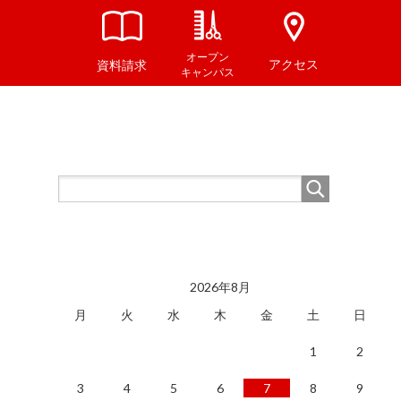
オープン
アクセス
資料請求
キャンパス
2026年8月
月
火
水
木
金
土
日
1
2
3
4
5
6
7
8
9