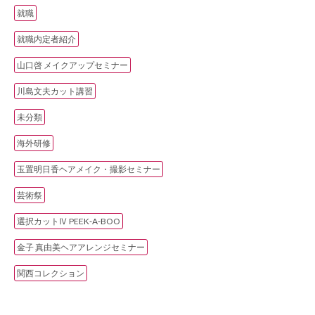
就職
就職内定者紹介
山口啓 メイクアップセミナー
川島文夫カット講習
未分類
海外研修
玉置明日香ヘアメイク・撮影セミナー
芸術祭
選択カットⅣ PEEK‐A‐BOO
金子 真由美ヘアアレンジセミナー
関西コレクション