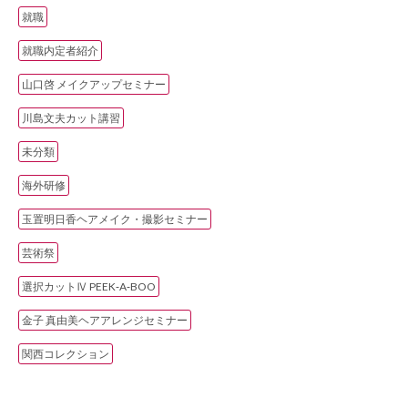
就職
就職内定者紹介
山口啓 メイクアップセミナー
川島文夫カット講習
未分類
海外研修
玉置明日香ヘアメイク・撮影セミナー
芸術祭
選択カットⅣ PEEK‐A‐BOO
金子 真由美ヘアアレンジセミナー
関西コレクション