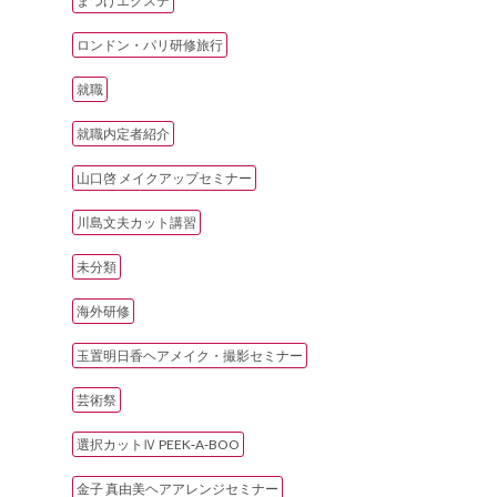
まつげエクステ
ロンドン・パリ研修旅行
就職
就職内定者紹介
山口啓 メイクアップセミナー
川島文夫カット講習
未分類
海外研修
玉置明日香ヘアメイク・撮影セミナー
芸術祭
選択カットⅣ PEEK‐A‐BOO
金子 真由美ヘアアレンジセミナー