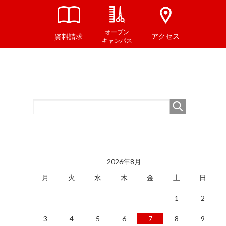
オープン
アクセス
資料請求
キャンパス
2026年8月
月
火
水
木
金
土
日
1
2
3
4
5
6
7
8
9