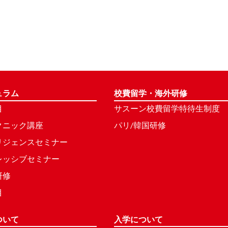
ュラム
校費留学・海外研修
目
サスーン校費留学特待生制度
クニック講座
パリ/韓国研修
リジェンスセミナー
レッシブセミナー
研修
目
ついて
入学について