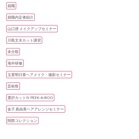
就職
就職内定者紹介
山口啓 メイクアップセミナー
川島文夫カット講習
未分類
海外研修
玉置明日香ヘアメイク・撮影セミナー
芸術祭
選択カットⅣ PEEK‐A‐BOO
金子 真由美ヘアアレンジセミナー
関西コレクション