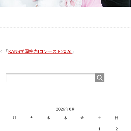
「
KANB学園校内Iコンテスト2026
」
2026年8月
月
火
水
木
金
土
日
1
2