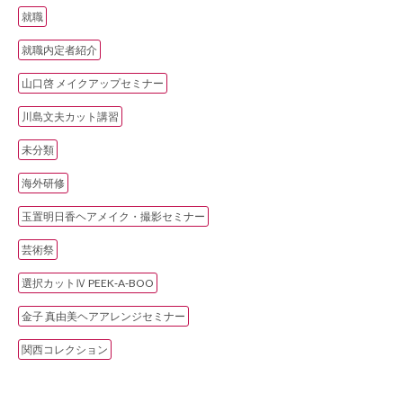
就職
就職内定者紹介
山口啓 メイクアップセミナー
川島文夫カット講習
未分類
海外研修
玉置明日香ヘアメイク・撮影セミナー
芸術祭
選択カットⅣ PEEK‐A‐BOO
金子 真由美ヘアアレンジセミナー
関西コレクション