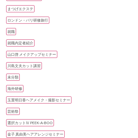
まつげエクステ
ロンドン・パリ研修旅行
就職
就職内定者紹介
山口啓 メイクアップセミナー
川島文夫カット講習
未分類
海外研修
玉置明日香ヘアメイク・撮影セミナー
芸術祭
選択カットⅣ PEEK‐A‐BOO
金子 真由美ヘアアレンジセミナー