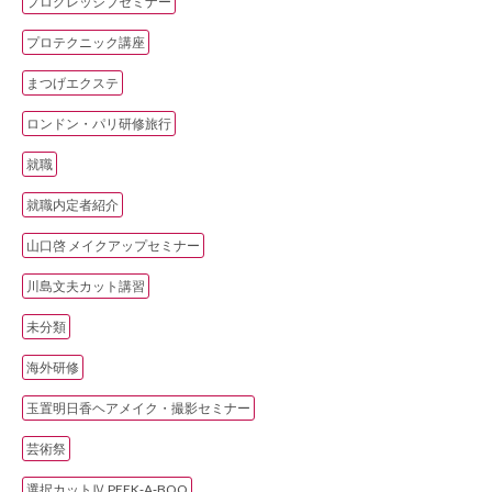
プログレッシブセミナー
プロテクニック講座
まつげエクステ
ロンドン・パリ研修旅行
就職
就職内定者紹介
山口啓 メイクアップセミナー
川島文夫カット講習
未分類
海外研修
玉置明日香ヘアメイク・撮影セミナー
芸術祭
選択カットⅣ PEEK‐A‐BOO