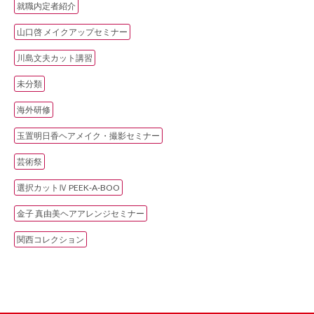
就職内定者紹介
山口啓 メイクアップセミナー
川島文夫カット講習
未分類
海外研修
玉置明日香ヘアメイク・撮影セミナー
芸術祭
選択カットⅣ PEEK‐A‐BOO
金子 真由美ヘアアレンジセミナー
関西コレクション