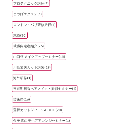
プロテクニック講座(7)
まつげエクステ(1)
ロンドン・パリ研修旅行(1)
就職(30)
就職内定者紹介(26)
山口啓 メイクアップセミナー(15)
川島文夫カット講習(19)
海外研修(1)
玉置明日香ヘアメイク・撮影セミナー(4)
芸術祭(16)
選択カットⅣ PEEK‐A‐BOO(20)
金子 真由美ヘアアレンジセミナー(1)