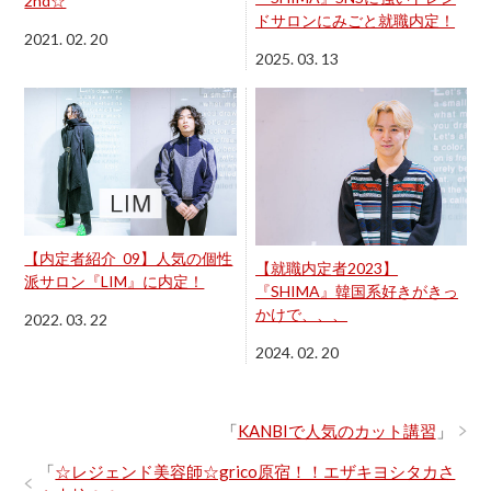
2nd☆
ドサロンにみごと就職内定！
2021. 02. 20
2025. 03. 13
【内定者紹介_09】人気の個性
【就職内定者2023】
派サロン『LIM』に内定！
『SHIMA』韓国系好きがきっ
かけで、、、
2022. 03. 22
2024. 02. 20
「
KANBIで人気のカット講習
」
「
☆レジェンド美容師☆grico原宿！！エザキヨシタカさ