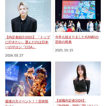
今年も始まりましたKANBIの
【内定者紹介2025】 「トップ
芸術の祭典
に行きたい」選んだのは日本
一のサロン『COA』
2025. 10. 15
2026. 03. 27
【就職内定者2024】
最後の大イベント！！芸術祭
『SHIMA』SNSに強いトレン