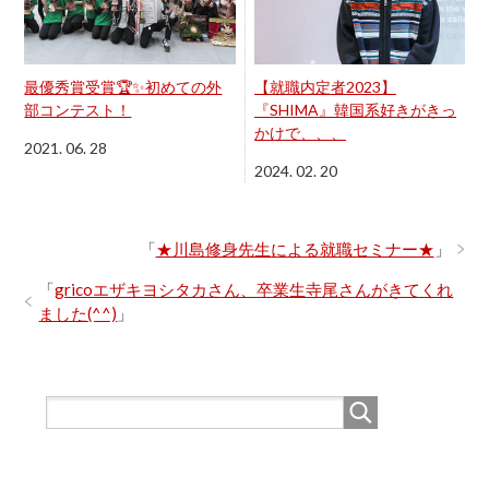
【就職内定者2023】
最優秀賞受賞🏆✨初めての外
『SHIMA』韓国系好きがきっ
部コンテスト！
かけで、、、
2021. 06. 28
2024. 02. 20
「
★川島修身先生による就職セミナー★
」
「
gricoエザキヨシタカさん、卒業生寺尾さんがきてくれ
ました(^^)
」