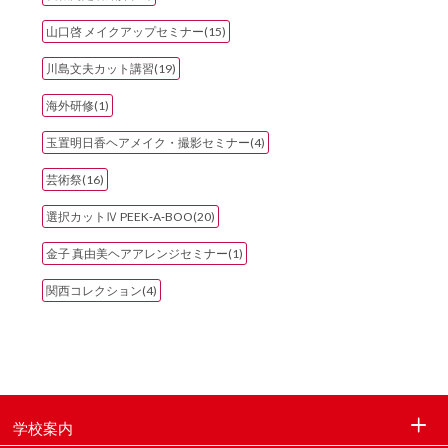
山口啓 メイクアップセミナー(15)
川島文夫カット講習(19)
海外研修(1)
玉置明日香ヘアメイク・撮影セミナー(4)
芸術祭(16)
選択カットⅣ PEEK‐A‐BOO(20)
金子 真由美ヘアアレンジセミナー(1)
関西コレクション(4)
学校案内