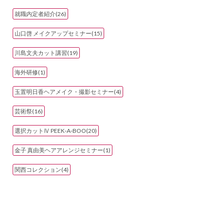
就職内定者紹介(26)
山口啓 メイクアップセミナー(15)
川島文夫カット講習(19)
海外研修(1)
玉置明日香ヘアメイク・撮影セミナー(4)
芸術祭(16)
選択カットⅣ PEEK‐A‐BOO(20)
金子 真由美ヘアアレンジセミナー(1)
関西コレクション(4)