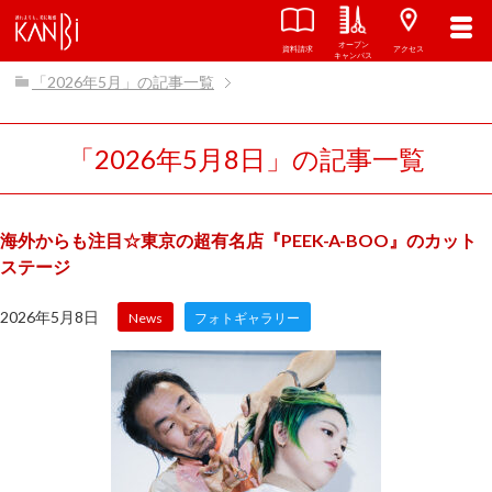
オープン
関西美容専門学校
TOP
「2026年」の記事一覧
資料請求
アクセス
キャンパス
「2026年5月」の記事一覧
「2026年5月8日」の記事一覧
海外からも注目☆東京の超有名店『PEEK-A-BOO』のカット
ステージ
2026年5月8日
News
フォトギャラリー