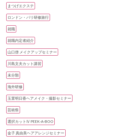
まつげエクステ
ロンドン・パリ研修旅行
就職
就職内定者紹介
山口啓 メイクアップセミナー
川島文夫カット講習
未分類
海外研修
玉置明日香ヘアメイク・撮影セミナー
芸術祭
選択カットⅣ PEEK‐A‐BOO
金子 真由美ヘアアレンジセミナー