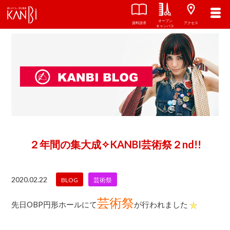
オープン
資料請求
アクセス
キャンパス
２年間の集大成✧KANBI芸術祭２nd!!
2020.02.22
BLOG
芸術祭
芸術祭
先日OBP円形ホールにて
が行われました