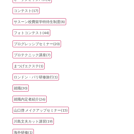
コンテスト(17)
サスーン校費留学特待生制度(8)
フォトコンテスト(44)
プログレッシブセミナー(20)
プロテクニック講座(7)
まつげエクステ(1)
ロンドン・パリ研修旅行(1)
就職(30)
就職内定者紹介(26)
山口啓 メイクアップセミナー(15)
川島文夫カット講習(19)
海外研修(1)