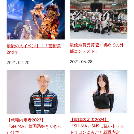
最優秀賞受賞🏆✨初めての外
最後の大イベント！！芸術祭
部コンテスト！
2nd☆
2021. 06. 28
2021. 02. 20
【就職内定者2024】
【就職内定者2023】
『SHIMA』SNSに強いトレン
『SHIMA』韓国系好きがきっ
ドサロンにみごと就職内定！
かけで、、、