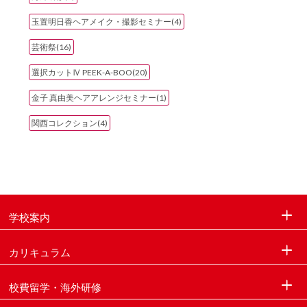
玉置明日香ヘアメイク・撮影セミナー(4)
芸術祭(16)
選択カットⅣ PEEK‐A‐BOO(20)
金子 真由美ヘアアレンジセミナー(1)
関西コレクション(4)
学校案内
カリキュラム
校費留学・海外研修