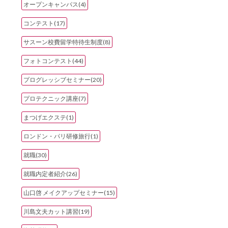
オープンキャンパス(4)
コンテスト(17)
サスーン校費留学特待生制度(8)
フォトコンテスト(44)
プログレッシブセミナー(20)
プロテクニック講座(7)
まつげエクステ(1)
ロンドン・パリ研修旅行(1)
就職(30)
就職内定者紹介(26)
山口啓 メイクアップセミナー(15)
川島文夫カット講習(19)