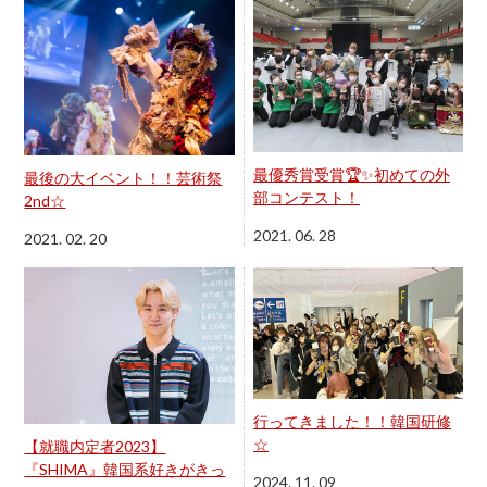
最優秀賞受賞🏆✨初めての外
最後の大イベント！！芸術祭
部コンテスト！
2nd☆
2021. 06. 28
2021. 02. 20
行ってきました！！韓国研修
☆
【就職内定者2023】
『SHIMA』韓国系好きがきっ
2024. 11. 09