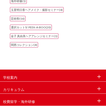
海外研修(1)
玉置明日香ヘアメイク・撮影セミナー(4)
芸術祭(16)
選択カットⅣ PEEK‐A‐BOO(20)
金子 真由美ヘアアレンジセミナー(1)
関西コレクション(4)
学校案内
カリキュラム
校費留学・海外研修