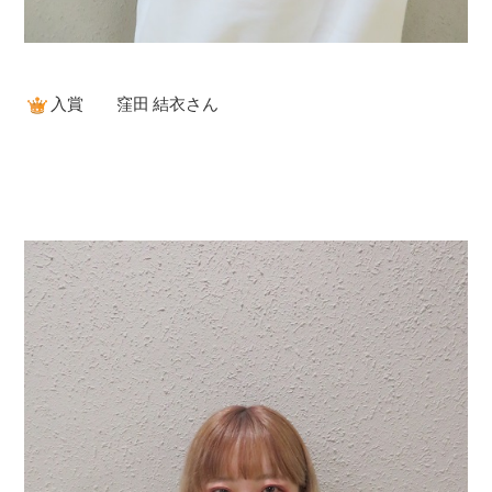
入賞 窪田 結衣さん