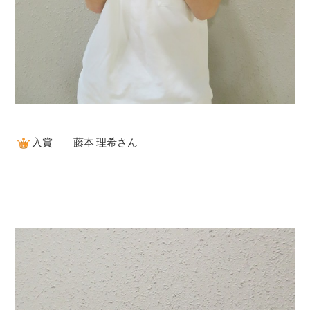
入賞 藤本 理希さん