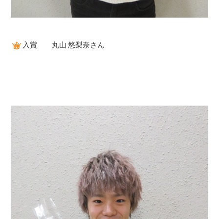
入賞 丸山 悠梨奈さん