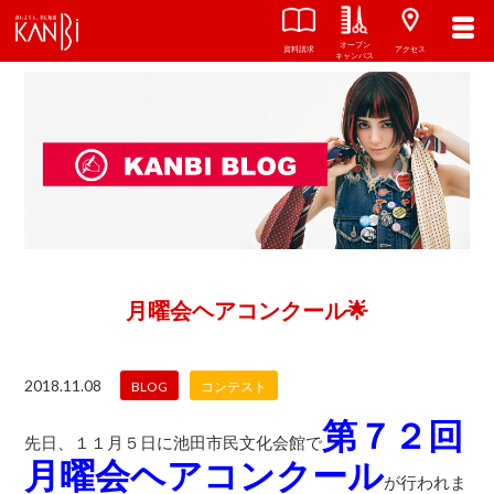
オープン
資料請求
アクセス
キャンパス
月曜会ヘアコンクール🌟
2018.11.08
BLOG
コンテスト
第７２回
先日、１１月５日に池田市民文化会館で
月曜会ヘアコンクール
が行われま