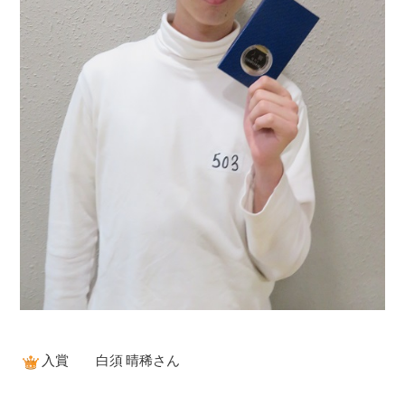
入賞 白須 晴稀さん