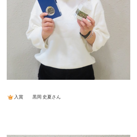
入賞 黒岡 史夏さん