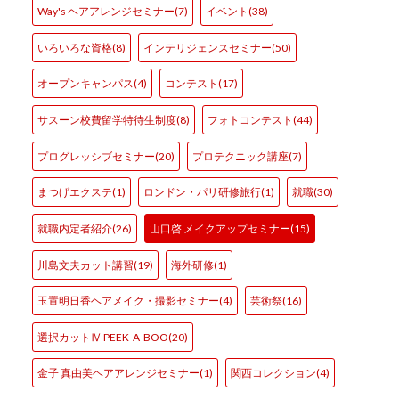
Way's ヘアアレンジセミナー(7)
イベント(38)
いろいろな資格(8)
インテリジェンスセミナー(50)
オープンキャンパス(4)
コンテスト(17)
サスーン校費留学特待生制度(8)
フォトコンテスト(44)
プログレッシブセミナー(20)
プロテクニック講座(7)
まつげエクステ(1)
ロンドン・パリ研修旅行(1)
就職(30)
就職内定者紹介(26)
山口啓 メイクアップセミナー(15)
川島文夫カット講習(19)
海外研修(1)
玉置明日香ヘアメイク・撮影セミナー(4)
芸術祭(16)
選択カットⅣ PEEK‐A‐BOO(20)
金子 真由美ヘアアレンジセミナー(1)
関西コレクション(4)