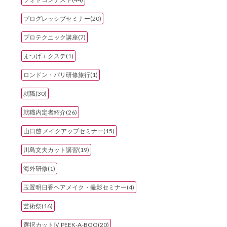
プログレッシブセミナー(20)
プロテクニック講座(7)
まつげエクステ(1)
ロンドン・パリ研修旅行(1)
就職(30)
就職内定者紹介(26)
山口啓 メイクアップセミナー(15)
川島文夫カット講習(19)
海外研修(1)
玉置明日香ヘアメイク・撮影セミナー(4)
芸術祭(16)
選択カットⅣ PEEK‐A‐BOO(20)