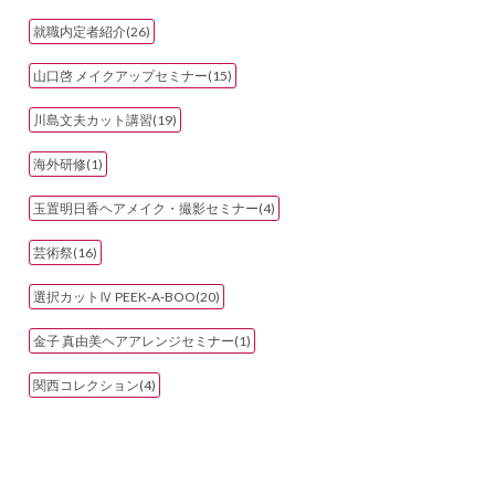
就職内定者紹介(26)
山口啓 メイクアップセミナー(15)
川島文夫カット講習(19)
海外研修(1)
玉置明日香ヘアメイク・撮影セミナー(4)
芸術祭(16)
選択カットⅣ PEEK‐A‐BOO(20)
金子 真由美ヘアアレンジセミナー(1)
関西コレクション(4)