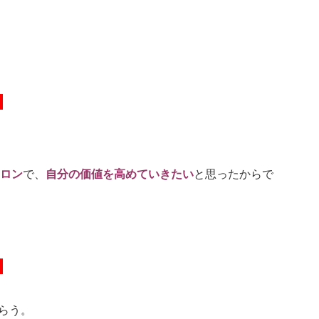
。
ロン
で、
自分の価値を高めていきたい
と思ったからで
。
らう。