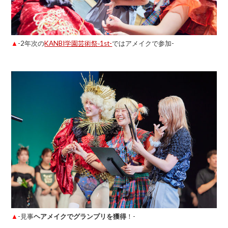
▲
-2年次の
KANBI学園芸術祭‐1st-
ではアメイクで参加-
▲
-見事
ヘアメイクでグランプリを獲得
！-